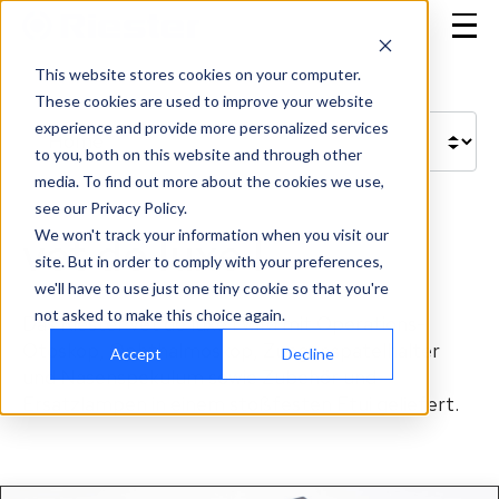
This website stores cookies on your computer.
These cookies are used to improve your website
experience and provide more personalized services
to you, both on this website and through other
media. To find out more about the cookies we use,
see our Privacy Policy.
We won't track your information when you visit our
vet de luxe I
site. But in order to comply with your preferences,
we'll have to use just one tiny cookie so that you're
not asked to make this choice again.
Das Riester vet de luxe I wird mit Operations-
Otoskop, Ophthalmoskop, Zungenspatelhalter
Accept
Decline
und Nasenspekulum sowie Zubehör und
Ersatzlampen in einem stoßfesten Etui geliefert.