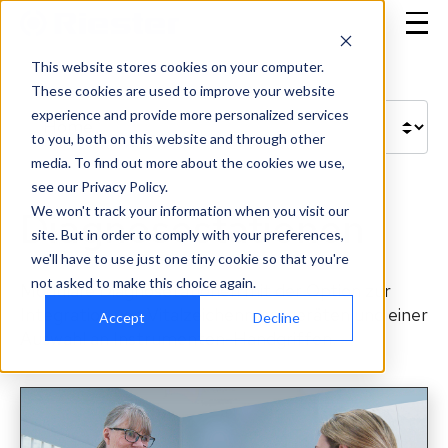
This website stores cookies on your computer.
These cookies are used to improve your website
experience and provide more personalized services
to you, both on this website and through other
media. To find out more about the cookies we use,
see our Privacy Policy.
We won't track your information when you visit our
Diagnosestationen
site. But in order to comply with your preferences,
we'll have to use just one tiny cookie so that you're
not asked to make this choice again.
Modulare Diagnosetationen mit der Option zur
Integration von Vitalzeichenmessgeräten und einer
Accept
Decline
Auswahl an Instrumenten-Handgriffen.