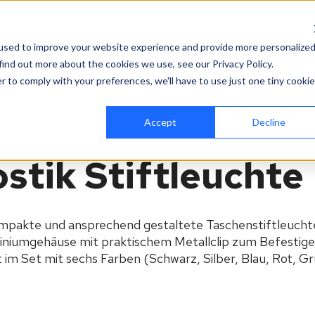
e
Unternehmen
News & Events
Kontakt
used to improve your website experience and provide more personalize
find out more about the cookies we use, see our Privacy Policy.
r to comply with your preferences, we'll have to use just one tiny cookie
ri-pen®
Accept
Decline
stik Stiftleuchte
 kompakte und ansprechend gestaltete Taschenstiftleucht
iniumgehäuse mit praktischem Metallclip zum Befestigen 
m Set mit sechs Farben (Schwarz, Silber, Blau, Rot, Grü